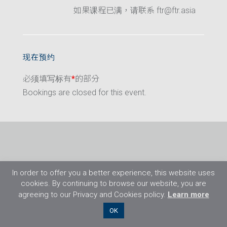
如果课程已满，请联系 ftr@ftr.asia
现在预约
必须填写标有
*
的部分
Bookings are closed for this event.
In order to offer you a better experience, this website uses
cookies. By continuing to browse our website, you are
agreeing to our Privacy and Cookies policy.
Learn more
©2026 Flight Training Resources Limited. 保
OK
留一切权利。