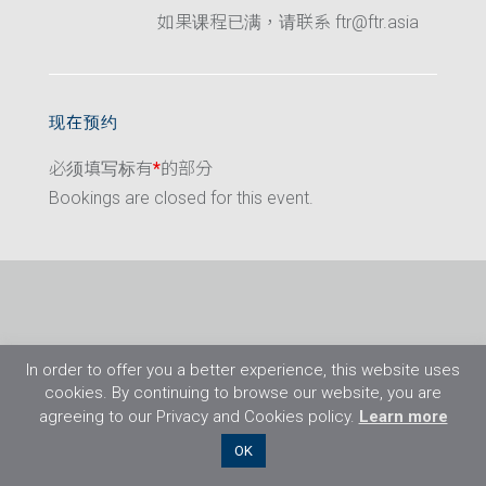
如果课程已满，请联系 ftr@ftr.asia
现在预约
必须填写标有
*
的部分
Bookings are closed for this event.
In order to offer you a better experience, this website uses
cookies. By continuing to browse our website, you are
agreeing to our Privacy and Cookies policy.
Learn more
©2026 Flight Training Resources Limited. 保
OK
留一切权利。