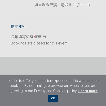
如果课程已满，请联系 ftr@ftr.asia
现在预约
必须填写标有
*
的部分
Bookings are closed for this event.
In order to offer you a better experience, this website uses
cookies. By continuing to browse our website, you are
agreeing to our Privacy and Cookies policy.
Learn more
©2026 Flight Training Resources Limited. 保
OK
留一切权利。