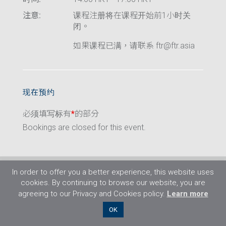
注意:
课程注册将在课程开始前1小时关
闭。
如果课程已满，请联系 ftr@ftr.asia
现在预约
必须填写标有
*
的部分
Bookings are closed for this event.
In order to offer you a better experience, this website uses
cookies. By continuing to browse our website, you are
agreeing to our Privacy and Cookies policy.
Learn more
©2026 Flight Training Resources Limited. 保
OK
留一切权利。