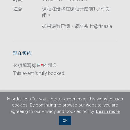
注意:
课程注册将在课程开始前1小时关
闭。
如果课程已满，请联系 ftr@ftr.asia
现在预约
必须填写标有
*
的部分
This event is fully booked.
In order to offer you a better experience, this website uses
cookies. By continuing to browse our website, you are
agreeing to our Privacy and Cookies policy.
Learn more
©2026 Flight Training Resources Limited. 保
OK
留一切权利。