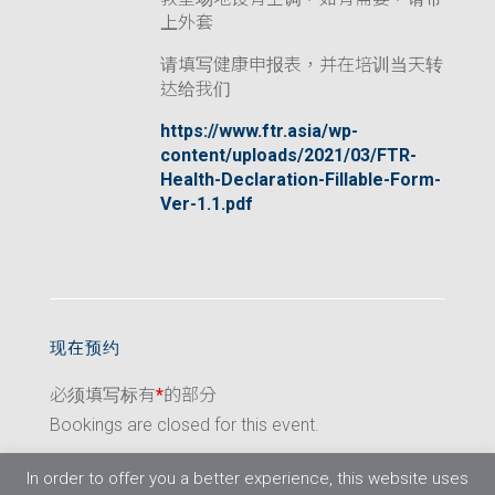
上外套
请填写健康申报表，并在培训当天转
达给我们
https://www.ftr.asia/wp-
content/uploads/2021/03/FTR-
Health-Declaration-Fillable-Form-
Ver-1.1.pdf
现在预约
必须填写标有
*
的部分
Bookings are closed for this event.
In order to offer you a better experience, this website uses