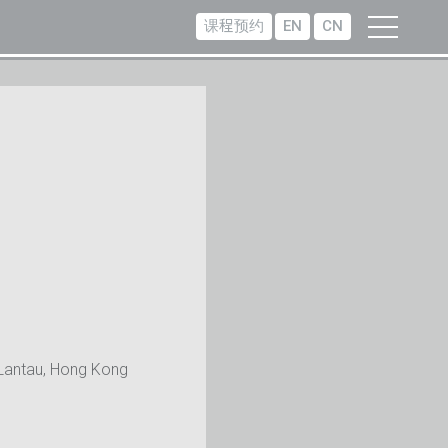
课程预约
EN
CN
Lantau, Hong Kong