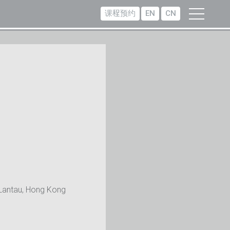
课程预约
EN
CN
Lantau, Hong Kong