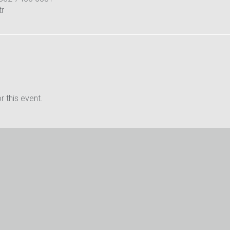
tr
 this event.