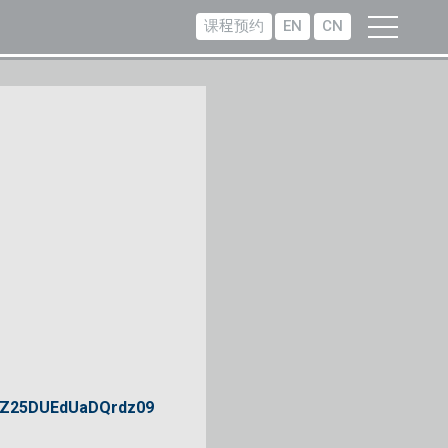
课程预约
EN
CN
1DZ25DUEdUaDQrdz09