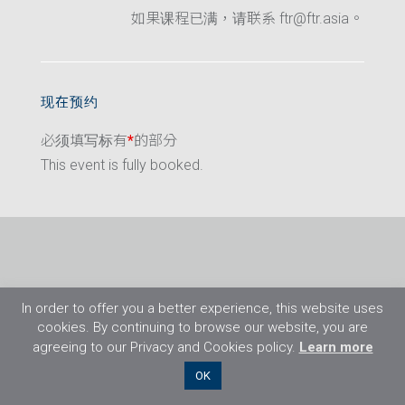
如果课程已满，请联系 ftr@ftr.asia。
现在预约
必须填写标有
*
的部分
This event is fully booked.
In order to offer you a better experience, this website uses
cookies. By continuing to browse our website, you are
agreeing to our Privacy and Cookies policy.
Learn more
©2026 Flight Training Resources Limited. 保
OK
留一切权利。