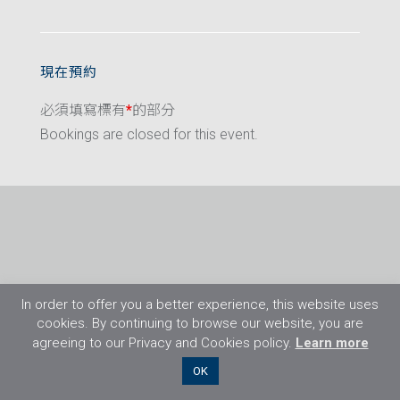
現在預約
必須填寫標有
*
的部分
Bookings are closed for this event.
In order to offer you a better experience, this website uses
cookies. By continuing to browse our website, you are
agreeing to our Privacy and Cookies policy.
Learn more
©2026 Flight Training Resources Limited. 保
OK
留一切權利。