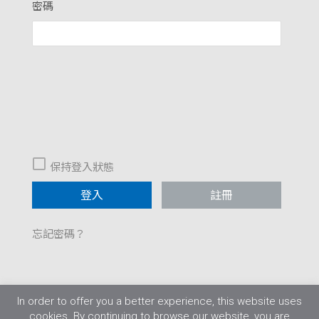
密碼
保持登入狀態
註冊
忘記密碼？
In order to offer you a better experience, this website uses
cookies. By continuing to browse our website, you are