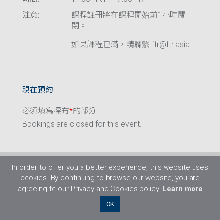
注意:
課程註冊將在課程開始前1小時關
閉。
如果課程已滿，請聯繫 ftr@ftr.asia
現在預約
必須填寫標有
*
的部分
Bookings are closed for this event.
In order to offer you a better experience, this website uses
cookies. By continuing to browse our website, you are
agreeing to our Privacy and Cookies policy.
Learn more
©2026 Flight Training Resources Limited. 保
OK
留一切權利。