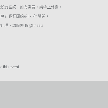
地設有空調，如有需要，請帶上外套。
冊將在課程開始前1小時關閉。
滿，請聯繫 ftr@ftr.asia
 this event.