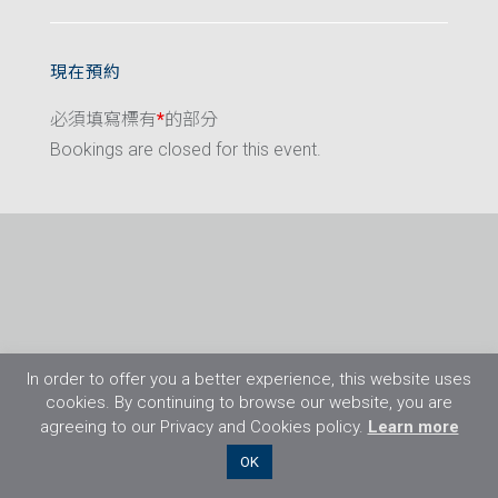
現在預約
必須填寫標有
*
的部分
Bookings are closed for this event.
In order to offer you a better experience, this website uses
cookies. By continuing to browse our website, you are
agreeing to our Privacy and Cookies policy.
Learn more
©2026 Flight Training Resources Limited. 保
OK
留一切權利。