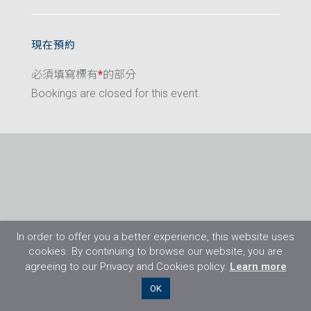
現在預約
必須填寫標有
*
的部分
Bookings are closed for this event.
In order to offer you a better experience, this website uses
cookies. By continuing to browse our website, you are
agreeing to our Privacy and Cookies policy.
Learn more
©2026 Flight Training Resources Limited. 保
OK
留一切權利。