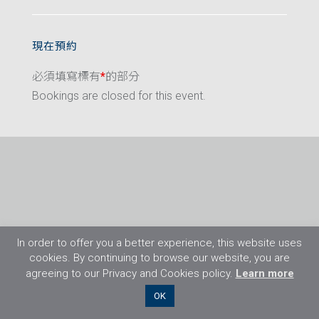
現在預約
必須填寫標有
*
的部分
Bookings are closed for this event.
In order to offer you a better experience, this website uses
cookies. By continuing to browse our website, you are
agreeing to our Privacy and Cookies policy.
Learn more
©2026 Flight Training Resources Limited. 保
OK
留一切權利。