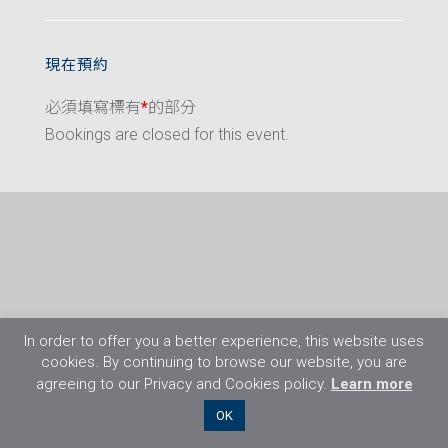
現在預約
必須填寫標有
*
的部分
Bookings are closed for this event.
In order to offer you a better experience, this website uses
cookies. By continuing to browse our website, you are
agreeing to our Privacy and Cookies policy.
Learn more
©2026 Flight Training Resources Limited. 保
OK
留一切權利。