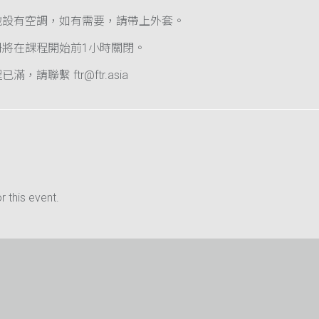
地設有空調，如有需要，請帶上外套。
冊將在課程開始前1小時關閉。
滿，請聯繫 ftr@ftr.asia
 this event.