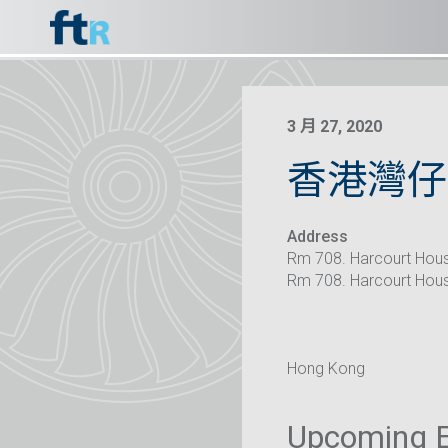
3 月 27, 2020
香港灣仔
Address
Rm 708. Harcourt Hou
Rm 708. Harcourt Hou
Hong Kong
Upcoming 