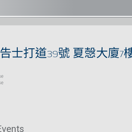
告士打道39號 夏愨大廈7樓
se
se
Events