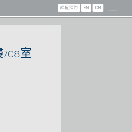
課程預約
EN
CN
708室