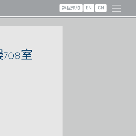
課程預約
EN
CN
708室