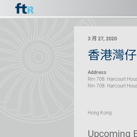
3 月 27, 2020
香港灣仔
Address
Rm 708. Harcourt Hou
Rm 708. Harcourt Hou
Hong Kong
Upcoming 