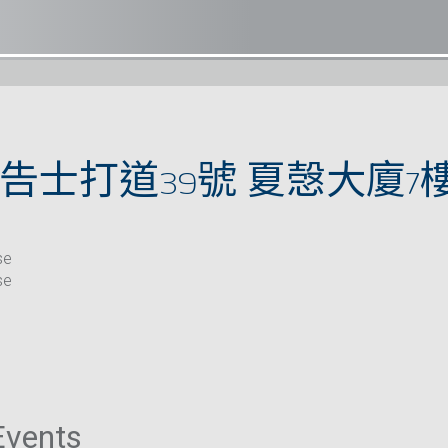
告士打道39號 夏愨大廈7樓
se
se
Events