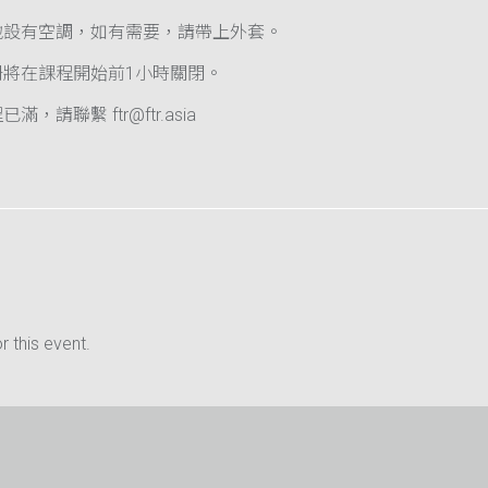
地設有空調，如有需要，請帶上外套。
冊將在課程開始前1小時關閉。
滿，請聯繫 ftr@ftr.asia
 this event.