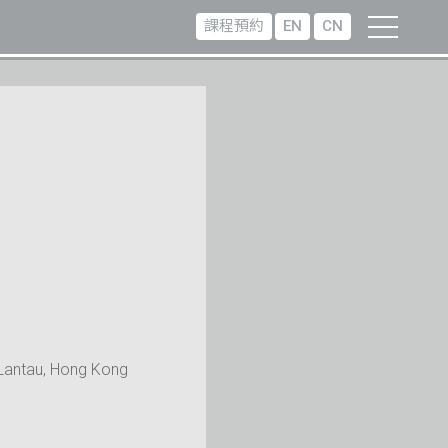
課程預約
EN
CN
Lantau, Hong Kong