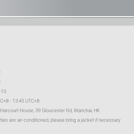
全
全
-10
TC+8 - 13:45 UTC+8
Harcourt House, 39 Gloucester Rd, Wanchai, HK
ities are air-conditioned, please bring a jacket if necessary.